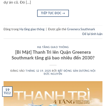
dự án cũ. Đó […]
TIẾP TỤC ĐỌC
→
Đăng trong
Hạ tầng giao thông
|
Được gắn thẻ
Greenera Southmark
Để lại bình luận
HẠ TẦNG GIAO THÔNG
[Bí Mật] Thanh Trì lên Quận Greenera
Southmark tăng giá bao nhiêu đến 2030?
ĐĂNG VÀO
THÁNG 12 19, 2025
BỞI
BẤT ĐỘNG SẢN DƯƠNG NỘI
ĐỨC NGUYỄN
19
Th12