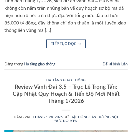
Tính đến tháng 1/2026, siêu dự án Vành đai 4 Hà Nội đã
không còn nằm trên những bản vẽ quy hoạch sơ bộ mà đã
hiện hữu rõ nét trên thực địa. Với tổng mức đầu tư hơn
85.000 tỷ đồng, đây không chỉ đơn thuần là một tuyến giao
thông liên vùng mà […]
TIẾP TỤC ĐỌC
→
Đăng trong
Hạ tầng giao thông
Để lại bình luận
HẠ TẦNG GIAO THÔNG
Review Vành Đai 3.5 – Trục Lê Trọng Tấn:
Cập Nhật Quy Hoạch & Tiến Độ Mới Nhất
Tháng 1/2026
ĐĂNG VÀO
THÁNG 1 28, 2026
BỞI
BẤT ĐỘNG SẢN DƯƠNG NỘI
ĐỨC NGUYỄN