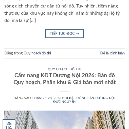
sóng dịch chuyển cư dân từ nội đô. Tuy nhiên, tiềm năng
thực sự của khu vực này không chỉ nằm ở những đại lộ tỷ
đô, mà là sự […]
TIẾP TỤC ĐỌC
→
Đăng trong
Quy hoạch đô thị
Để lại bình luận
QUY HOẠCH ĐÔ THỊ
Cẩm nang KĐT Dương Nội 2026: Bản đồ
Quy hoạch, Phân khu & Giá bán mới nhất
ĐĂNG VÀO
THÁNG 1 28, 2026
BỞI
BẤT ĐỘNG SẢN DƯƠNG NỘI
ĐỨC NGUYỄN
28
Th1