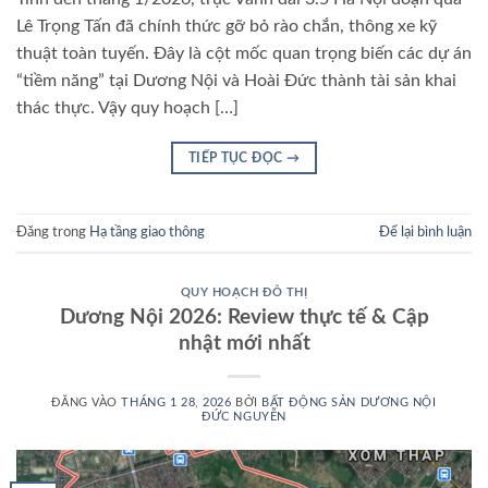
Lê Trọng Tấn đã chính thức gỡ bỏ rào chắn, thông xe kỹ
thuật toàn tuyến. Đây là cột mốc quan trọng biến các dự án
“tiềm năng” tại Dương Nội và Hoài Đức thành tài sản khai
thác thực. Vậy quy hoạch […]
TIẾP TỤC ĐỌC
→
Đăng trong
Hạ tầng giao thông
Để lại bình luận
QUY HOẠCH ĐÔ THỊ
Dương Nội 2026: Review thực tế & Cập
nhật mới nhất
ĐĂNG VÀO
THÁNG 1 28, 2026
BỞI
BẤT ĐỘNG SẢN DƯƠNG NỘI
ĐỨC NGUYỄN