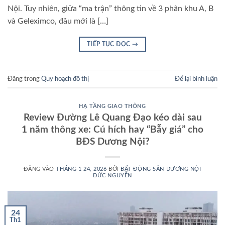
Nội. Tuy nhiên, giữa “ma trận” thông tin về 3 phân khu A, B
và Geleximco, đâu mới là […]
TIẾP TỤC ĐỌC
→
Đăng trong
Quy hoạch đô thị
Để lại bình luận
HẠ TẦNG GIAO THÔNG
Review Đường Lê Quang Đạo kéo dài sau
1 năm thông xe: Cú hích hay “Bẫy giá” cho
BĐS Dương Nội?
ĐĂNG VÀO
THÁNG 1 24, 2026
BỞI
BẤT ĐỘNG SẢN DƯƠNG NỘI
ĐỨC NGUYỄN
24
Th1