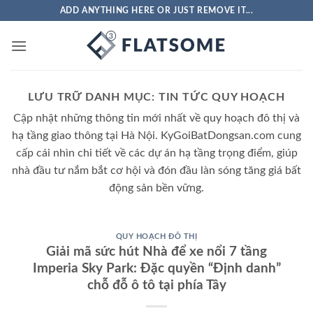
ADD ANYTHING HERE OR JUST REMOVE IT...
LƯU TRỮ DANH MỤC:
TIN TỨC QUY HOẠCH
Cập nhật những thông tin mới nhất về quy hoạch đô thị và
hạ tầng giao thông tại Hà Nội. KyGoiBatDongsan.com cung
cấp cái nhìn chi tiết về các dự án hạ tầng trọng điểm, giúp
nhà đầu tư nắm bắt cơ hội và đón đầu làn sóng tăng giá bất
động sản bền vững.
QUY HOẠCH ĐÔ THỊ
Giải mã sức hút Nhà để xe nổi 7 tầng
Imperia Sky Park: Đặc quyền “Định danh”
chỗ đỗ ô tô tại phía Tây