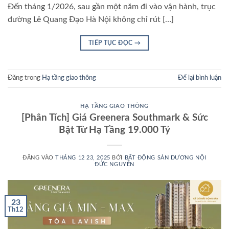
Đến tháng 1/2026, sau gần một năm đi vào vận hành, trục
đường Lê Quang Đạo Hà Nội không chỉ rút […]
TIẾP TỤC ĐỌC
→
Đăng trong
Hạ tầng giao thông
Để lại bình luận
HẠ TẦNG GIAO THÔNG
[Phân Tích] Giá Greenera Southmark & Sức
Bật Từ Hạ Tầng 19.000 Tỷ
ĐĂNG VÀO
THÁNG 12 23, 2025
BỞI
BẤT ĐỘNG SẢN DƯƠNG NỘI
ĐỨC NGUYỄN
23
Th12