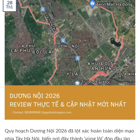
28
Th1
Quy hoạch Dương Nội 2026 đã lột xác hoàn toàn diện mạo
phía Tây Hà Nội, biến nơi đây thành ‘vùng lõi’ đón đầu làn