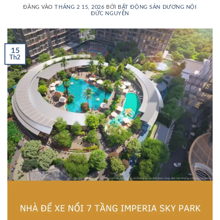
ĐĂNG VÀO
THÁNG 2 15, 2026
BỞI
BẤT ĐỘNG SẢN DƯƠNG NỘI
ĐỨC NGUYỄN
15
Th2