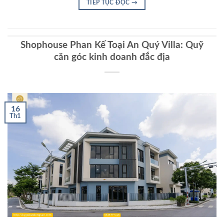
TIẾP TỤC ĐỌC
→
Shophouse Phan Kế Toại An Quý Villa: Quỹ
căn góc kinh doanh đắc địa
16
Th1