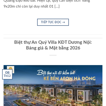
Quang Đạo kéo dài. Hiện tại, quỹ căn diện tích ‘vàng’
9x20m chỉ còn lại duy nhất 01 […]
TIẾP TỤC ĐỌC
→
Biệt thự An Quý Villa KĐT Dương Nội:
Bảng giá & Mặt bằng 2026
08
Th12