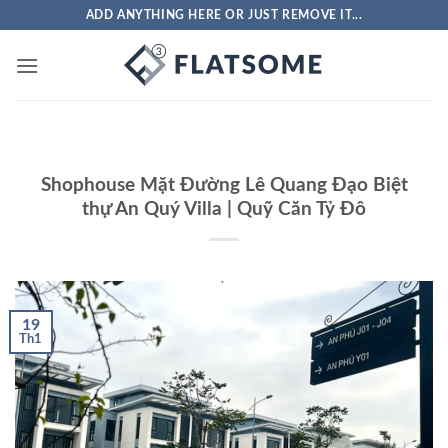
ADD ANYTHING HERE OR JUST REMOVE IT...
Shophouse Mặt Đường Lê Quang Đạo Biệt
thự An Quý Villa | Quỹ Căn Tỷ Đô
19
Th1